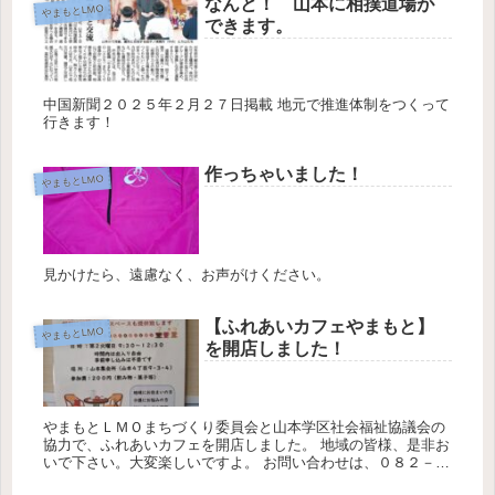
なんと！ 山本に相撲道場が
やまもとLMO
できます。
中国新聞２０２５年２月２７日掲載 地元で推進体制をつくって
行きます！
作っちゃいました！
やまもとLMO
見かけたら、遠慮なく、お声がけください。
【ふれあいカフェやまもと】
やまもとLMO
を開店しました！
やまもとＬＭＯまちづくり委員会と山本学区社会福祉協議会の
協力で、ふれあいカフェを開店しました。 地域の皆様、是非お
いで下さい。大変楽しいですよ。 お問い合わせは、０８２－５
２１－１００８まで