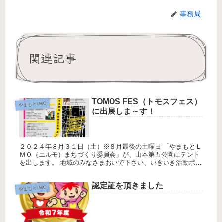
事務局
関連記事
TOMOS FES（トモスフェス）
やまもとLMO
に出展しま～す！
２０２４年８月３１日（土）※８月最後の土曜日 「やまもとＬ
ＭＯ（エルモ）まちづくり委員会」が、山本第五公園にテント
を出します。 地域のみなさまおいで下さい、いきいき活動ポイ
ント手帳をお持ちの方もご一緒にどうぞ。 「やまもとＬＭＯ」
と書いてあ...
認定証を頂きました
やまもとLMO