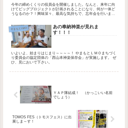
今年の締めくくりの役員会を開催しました。なんと、来年に向
けてビッグプロジェクトが計画されることになり、何が一体ど
うなるのか？！興味深々、最高な気持ちで、忘年会を行いまし
た。 皆様、来年も地域活性化頑張ってまいりましょう！
あの奉納神楽が見れま
やまもとLMO
す！！！
いよいよ、始まりはじまり～～～～！ やまもとＬＭＯまちづく
り委員会の協定団体の「西山本神楽保存会」が実施します。 ぜ
ひ、見においで下さい。
ＹＡＰ隊結成！ （かっこいい名前
でしょう）
TOMOS FES（トモスフェス）に出
展しま～す！