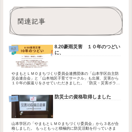
関連記事
8.20豪雨災害 １０年のつどい
防災
に、
やまもとＬＭＯまちづくり委員会連携団体の「山本学区自主防
災会連合会」と「山本地区子育てサークル」も出展、災害から
１０年の振返りをさせていただきました。 「防災・災害ボラン
ティア活動支援チーム広島」からお声がけ頂きました。 感謝し
ます、ありが...
防災士の資格取得しました
防災
山本学区の「やまもとＬＭＯまちづくり委員会」から３名が合
格しました。 もっともっと積極的に防災活動を行っていきま