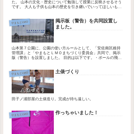
た。 山本の文化・歴史について勉強して授業に反映させるそう
です。 大人も子供も山本の歴史を引き継いでいってほしいもの
です。
掲示板（警告）を共同設置し
やまもとLMO
ました。
山本第７公園に、公園の使い方ルールとして、「安佐南区維持
管理課」と「やまもとＬＭＯまちづくり委員会」共同で、掲示
版（警告）を設置しました。 目的は以下です。・ボールの飛び
出しで近所に迷惑をかけていました・事故にもつながりかねま
せん・小さいお...
土俵づくり
やまもとLMO
田子ノ浦部屋の土俵造り。完成が待ち遠しい。
作っちゃいました！
やまもとLMO