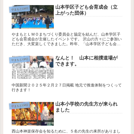
山本学区子ども会育成会（立
やまもとLMO
上がった団体）
やまもとＬＭＯまちづくり委員会と協定を結んだ、山本学区子
ども会育成会が主催したイベントです。 沢山の方々にご参加い
ただき、大変楽しくできました。昨年、「山本学区子ども会育
成会」は、山本学区社会福祉協議会の構成団体として位置づ
き、今年、やまも...
なんと！ 山本に相撲道場が
やまもとLMO
できます。
中国新聞２０２５年２月２７日掲載 地元で推進体制をつくって
行きます！
山本小学校の先生方が来られ
やまもとLMO
ました
西山本神楽保存会を知るために、５名の先生の来所がありまし